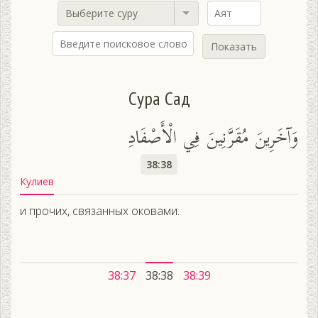
Выберите суру
Показать
Сура Сад
وَآخَرِينَ مُقَرَّنِينَ فِي الْأَصْفَادِ
38:38
Кулиев
и прочих, связанных оковами.
38:37
38:38
38:39