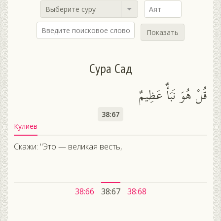
Выберите суру
Показать
Сура Сад
قُلْ هُوَ نَبَأٌ عَظِيمٌ
38:67
Кулиев
Скажи: "Это — великая весть,
38:66
38:67
38:68