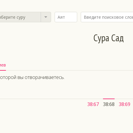
берите суру
Сура Сад
иев
которой вы отворачиваетесь.
38:67
38:68
38:69