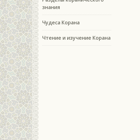
знания
Чудеса Корана
Чтение и изучение Корана