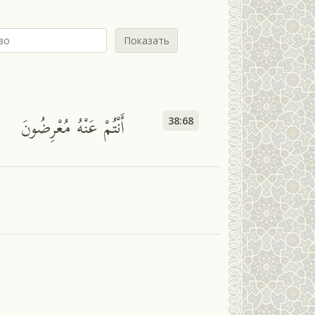
Показать
أَنْتُمْ عَنْهُ مُعْرِضُونَ
38:68