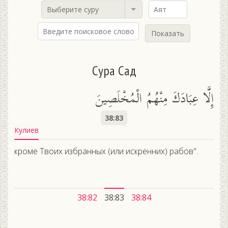
Выберите суру
Показать
Сура Сад
إِلَّا عِبَادَكَ مِنْهُمُ الْمُخْلَصِينَ
38:83
Кулиев
кроме Твоих избранных (или искренних) рабов".
38:82
38:83
38:84