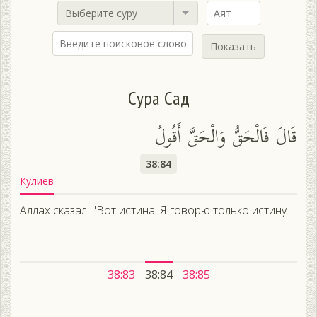
Выберите суру
Показать
Сура Сад
قَالَ فَالْحَقُّ وَالْحَقَّ أَقُولُ
38:84
Кулиев
Аллах сказал: "Вот истина! Я говорю только истину.
38:83
38:84
38:85