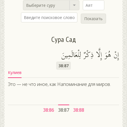
Выберите суру
Показать
Сура Сад
إِنْ هُوَ إِلَّا ذِكْرٌ لِلْعَالَمِينَ
38:87
Кулиев
Это — не что иное, как Напоминание для миров.
38:86
38:87
38:88