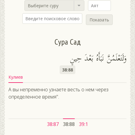
Выберите суру
Показать
Сура Сад
وَلَتَعْلَمُنَّ نَبَأَهُ بَعْدَ حِينٍ
38:88
Кулиев
А вы непременно узнаете весть о нем через
определенное время".
38:87
38:88
39:1