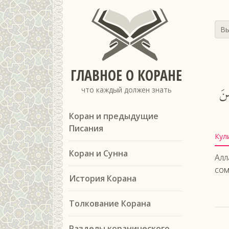
Вы
ГЛАВНОЕ О КОРАНЕ
ِنَ
что каждый должен знать
Коран и предыдущие
Писания
Кул
Коран и Сунна
Алл
сом
История Корана
Толкование Корана
Разделы коранического