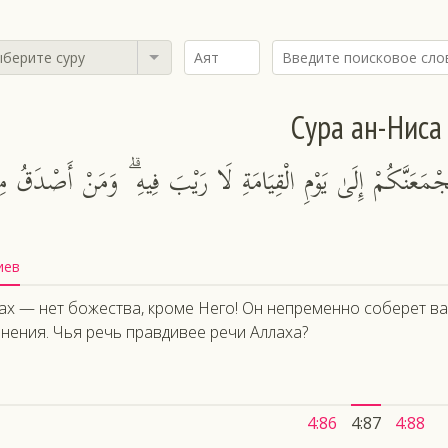
берите суру
Сура ан-Ниса
 لَيَجْمَعَنَّكُمْ إِلَىٰ يَوْمِ الْقِيَامَةِ لَا رَيْبَ فِيهِ ۗ وَمَنْ أَصْدَقُ م
иев
ах — нет божества, кроме Него! Он непременно соберет ва
нения. Чья речь правдивее речи Аллаха?
4:86
4:87
4:88