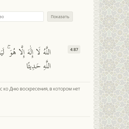
Показать
اللَّهُ لَا إِلَٰهَ إِلَّا هُوَ ۚ
4:87
اللَّهِ حَدِيثًا
с ко Дню воскресения, в котором нет