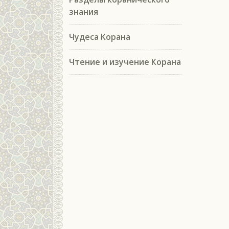
знания
Чудеса Корана
Чтение и изучение Корана