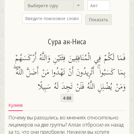
Выберите суру
Показать
Сура ан-Ниса
فَمَا لَكُمْ فِي الْمُنَافِقِينَ فِئَتَيْنِ وَاللَّهُ أَرْكَسَهُمْ
بِمَا كَسَبُوا ۚ أَتُرِيدُونَ أَنْ تَهْدُوا مَنْ أَضَلَّ اللَّهُ ۖ
وَمَنْ يُضْلِلِ اللَّهُ فَلَنْ تَجِدَ لَهُ سَبِيلًا
4:88
Кулиев
Почему вы разошлись во мнениях относительно
лицемеров на две группы? Аллах отбросил их назад
за то, что они приобрели. Неужели вы хотите