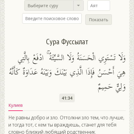
Выберите суру
Показать
Сура Фуссылат
وَلَا تَسْتَوِي الْحَسَنَةُ وَلَا السَّيِّئَةُ ۚ ادْفَعْ بِالَّتِي
هِيَ أَحْسَنُ فَإِذَا الَّذِي بَيْنَكَ وَبَيْنَهُ عَدَاوَةٌ كَأَنَّهُ
وَلِيٌّ حَمِيمٌ
41:34
Кулиев
Не равны добро и зло. Оттолкни зло тем, что лучше,
и тогда тот, с кем ты враждуешь, станет для тебя
словно близкий любящий родственник.