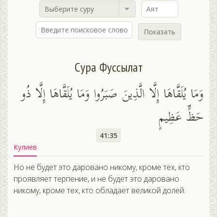
Выберите суру
Показать
Сура Фуссылат
وَمَا يُلَقَّاهَا إِلَّا الَّذِينَ صَبَرُوا وَمَا يُلَقَّاهَا إِلَّا ذُو
حَظٍّ عَظِيمٍ
41:35
Кулиев
Но не будет это даровано никому, кроме тех, кто
проявляет терпение, и не будет это даровано
никому, кроме тех, кто обладает великой долей.