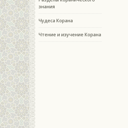
знания
Чудеса Корана
Чтение и изучение Корана