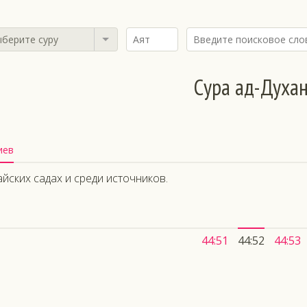
берите суру
Сура ад-Духа
иев
айских садах и среди источников.
44:51
44:52
44:53