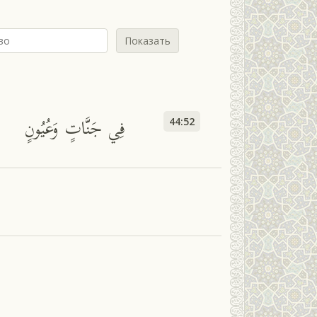
Показать
н
فِي جَنَّاتٍ وَعُيُونٍ
44:52