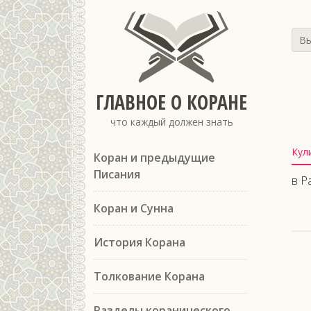
Вы
ГЛАВНОЕ О КОРАНЕ
что каждый должен знать
Кул
Коран и предыдущие
Писания
в Р
Коран и Сунна
История Корана
Толкование Корана
Разделы коранического