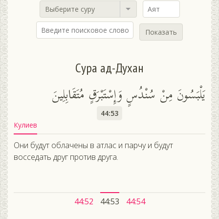
Выберите суру
Показать
Сура ад-Духан
يَلْبَسُونَ مِنْ سُنْدُسٍ وَإِسْتَبْرَقٍ مُتَقَابِلِينَ
44:53
Кулиев
Они будут облачены в атлас и парчу и будут
восседать друг против друга.
44:52
44:53
44:54