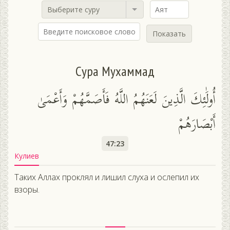
Выберите суру
Показать
Сура Мухаммад
أُولَٰئِكَ الَّذِينَ لَعَنَهُمُ اللَّهُ فَأَصَمَّهُمْ وَأَعْمَىٰ
أَبْصَارَهُمْ
47:23
Кулиев
Таких Аллах проклял и лишил слуха и ослепил их
взоры.