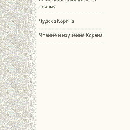
знания
Чудеса Корана
Чтение и изучение Корана