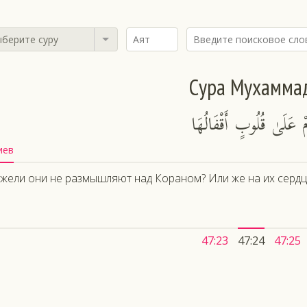
берите суру
Сура Мухамма
أَمْ عَلَىٰ قُلُوبٍ أَقْفَالُهَا
иев
жели они не размышляют над Кораном? Или же на их сердц
47:23
47:24
47:25