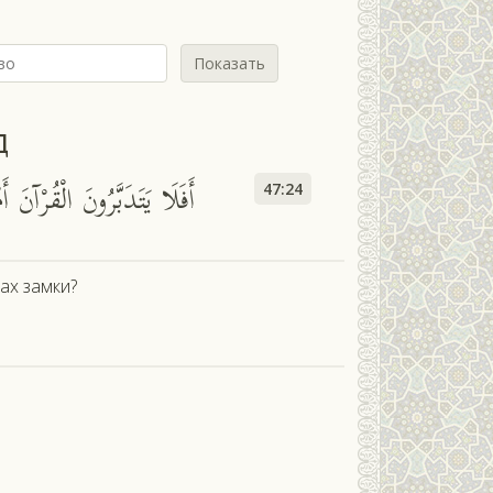
Показать
д
أَفَلَا يَتَدَبَّرُونَ الْقُرْآنَ 
47:24
ах замки?