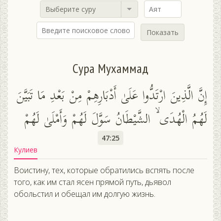
Выберите суру
Показать
Сура Мухаммад
إِنَّ الَّذِينَ ارْتَدُّوا عَلَىٰ أَدْبَارِهِمْ مِنْ بَعْدِ مَا تَبَيَّنَ
لَهُمُ الْهُدَى ۙ الشَّيْطَانُ سَوَّلَ لَهُمْ وَأَمْلَىٰ لَهُمْ
47:25
Кулиев
Воистину, тех, которые обратились вспять после
того, как им стал ясен прямой путь, дьявол
обольстил и обещал им долгую жизнь.