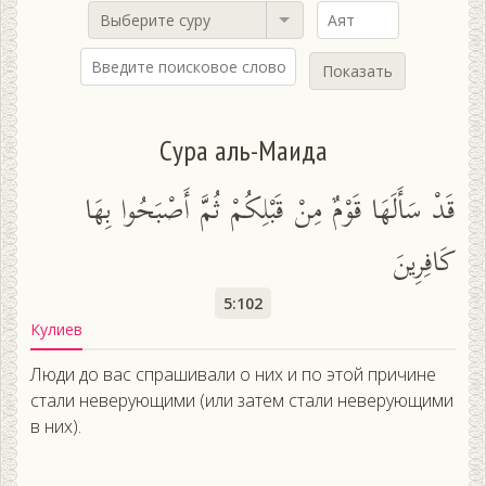
Выберите суру
Показать
Сура аль-Маида
قَدْ سَأَلَهَا قَوْمٌ مِنْ قَبْلِكُمْ ثُمَّ أَصْبَحُوا بِهَا
كَافِرِينَ
5:102
Кулиев
Люди до вас спрашивали о них и по этой причине
стали неверующими (или затем стали неверующими
в них).