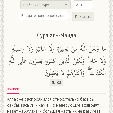
Выберите суру
Показать
Сура аль-Маида
مَا جَعَلَ اللَّهُ مِنْ بَحِيرَةٍ وَلَا سَائِبَةٍ وَلَا وَصِيلَةٍ
وَلَا حَامٍ ۙ وَلَٰكِنَّ الَّذِينَ كَفَرُوا يَفْتَرُونَ عَلَى اللَّهِ
الْكَذِبَ ۖ وَأَكْثَرُهُمْ لَا يَعْقِلُونَ
5:103
Кулиев
Аллах не распоряжался относительно бахиры,
саибы, васыли и хами. Но неверующие возводят
навет на Аллаха, и большая часть их не разумеет.