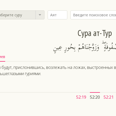
берите суру
Сура ат-Тур
ْفُوفَةٍ ۖ وَزَوَّجْنَاهُمْ بِحُورٍ عِينٍ
иев
 будут, прислонившись, возлежать на ложах, выстроенных в
ьшеглазыми гуриями.
52:19
52:20
52:21