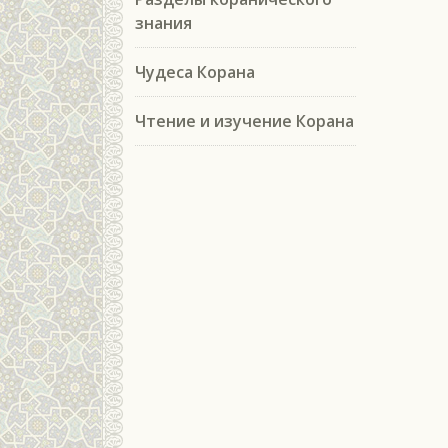
знания
Чудеса Корана
Чтение и изучение Корана