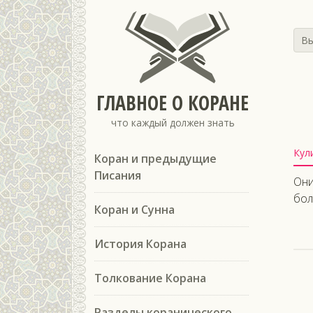
Вы
ГЛАВНОЕ О КОРАНЕ
что каждый должен знать
Кул
Коран и предыдущие
Писания
Они
бол
Коран и Сунна
История Корана
Толкование Корана
Разделы коранического