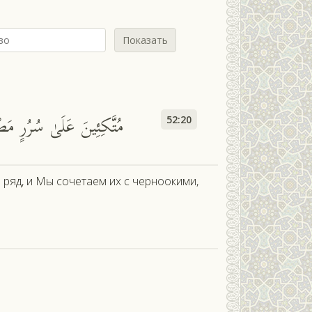
Показать
مُتَّكِئِينَ عَلَىٰ سُرُرٍ مَص
52:20
 ряд, и Мы сочетаем их с черноокими,