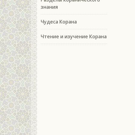
знания
Чудеса Корана
Чтение и изучение Корана