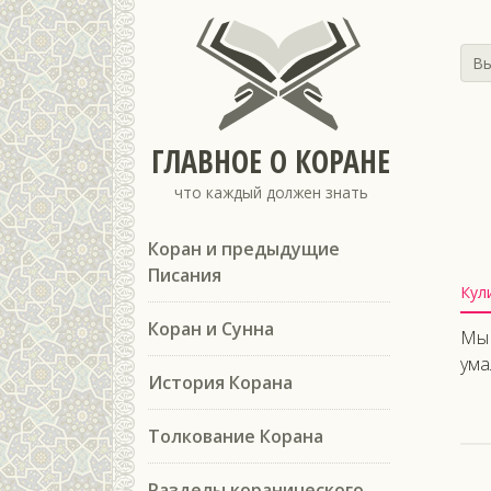
Вы
ГЛАВНОЕ О КОРАНЕ
что каждый должен знать
Коран и предыдущие
Писания
Кул
Коран и Сунна
Мы 
ума
История Корана
Толкование Корана
Разделы коранического