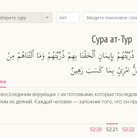
берите суру
Сура ат-Тур
 ذُرِّيَّتُهُمْ بِإِيمَانٍ أَلْحَقْنَا بِهِمْ ذُرِّيَّتَهُمْ وَمَا أَلَتْنَاهُمْ مِنْ
لُّ امْرِئٍ بِمَا كَسَبَ رَهِينٌ
иев
воссоединим верующих с их потомками, которые последовал
лим их деяний. Каждый человек — заложник того, что он пр
52:20
52:21
52:22