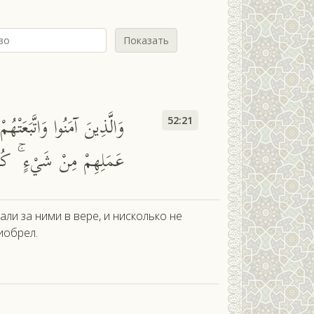
Показать
وَالَّذِينَ آمَنُوا وَاتَّبَعَتْهُمْ
52:21
عَمَلِهِمْ مِنْ شَيْءٍ ۚ كُ
и за ними в вере, и нисколько не
иобрел.