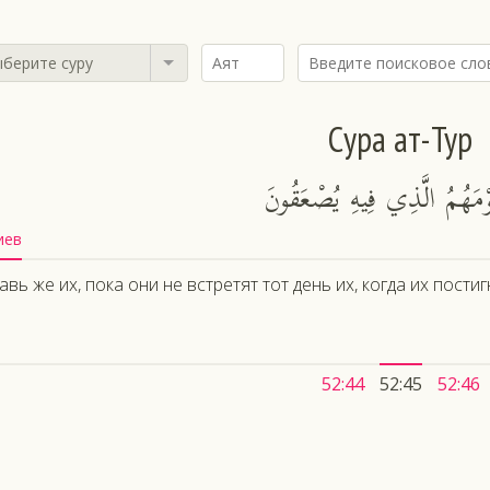
берите суру
Сура ат-Тур
وْمَهُمُ الَّذِي فِيهِ يُصْعَقُونَ
иев
авь же их, пока они не встретят тот день их, когда их постиг
52:44
52:45
52:46