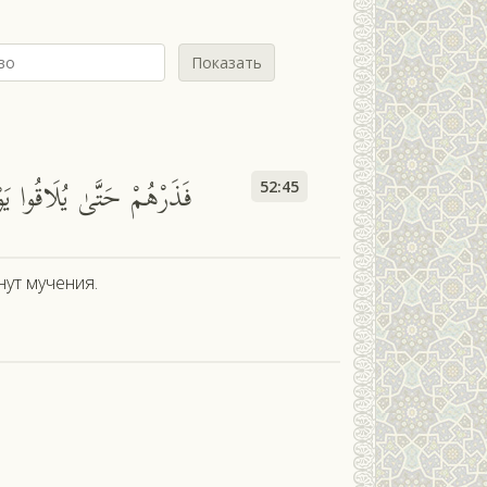
Показать
فَذَرْهُمْ حَتَّىٰ يُلَاقُوا يَ
52:45
нут мучения.