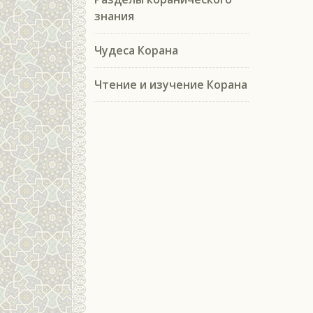
знания
Чудеса Корана
Чтение и изучение Корана