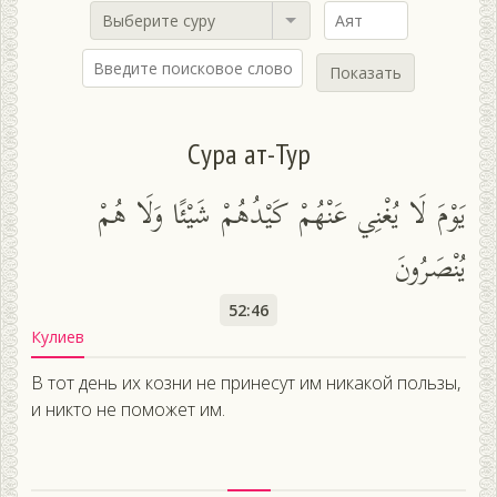
Выберите суру
Показать
Сура ат-Тур
يَوْمَ لَا يُغْنِي عَنْهُمْ كَيْدُهُمْ شَيْئًا وَلَا هُمْ
يُنْصَرُونَ
52:46
Кулиев
В тот день их козни не принесут им никакой пользы,
и никто не поможет им.