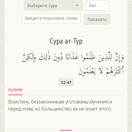
Выберите суру
Показать
Сура ат-Тур
وَإِنَّ لِلَّذِينَ ظَلَمُوا عَذَابًا دُونَ ذَٰلِكَ وَلَٰكِنَّ
أَكْثَرَهُمْ لَا يَعْلَمُونَ
52:47
Кулиев
Воистину, беззаконникам уготованы мучения и
перед этим, но большинство их не знает этого.