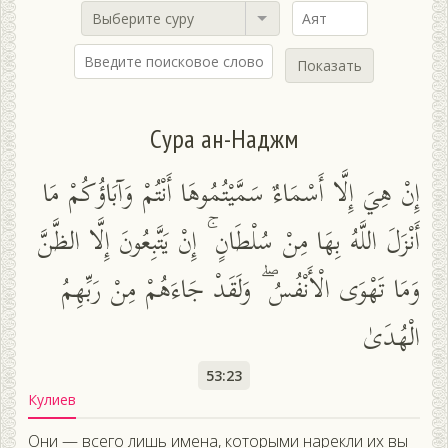
Выберите суру
Показать
Сура ан-Наджм
إِنْ هِيَ إِلَّا أَسْمَاءٌ سَمَّيْتُمُوهَا أَنْتُمْ وَآبَاؤُكُمْ مَا
أَنْزَلَ اللَّهُ بِهَا مِنْ سُلْطَانٍ ۚ إِنْ يَتَّبِعُونَ إِلَّا الظَّنَّ
وَمَا تَهْوَى الْأَنْفُسُ ۖ وَلَقَدْ جَاءَهُمْ مِنْ رَبِّهِمُ
الْهُدَىٰ
53:23
Кулиев
Они — всего лишь имена, которыми нарекли их вы