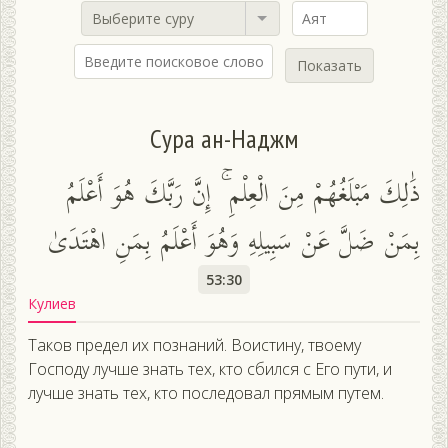
Выберите суру
Показать
Сура ан-Наджм
ذَٰلِكَ مَبْلَغُهُمْ مِنَ الْعِلْمِ ۚ إِنَّ رَبَّكَ هُوَ أَعْلَمُ
بِمَنْ ضَلَّ عَنْ سَبِيلِهِ وَهُوَ أَعْلَمُ بِمَنِ اهْتَدَىٰ
53:30
Кулиев
Таков предел их познаний. Воистину, твоему
Господу лучше знать тех, кто сбился с Его пути, и
лучше знать тех, кто последовал прямым путем.