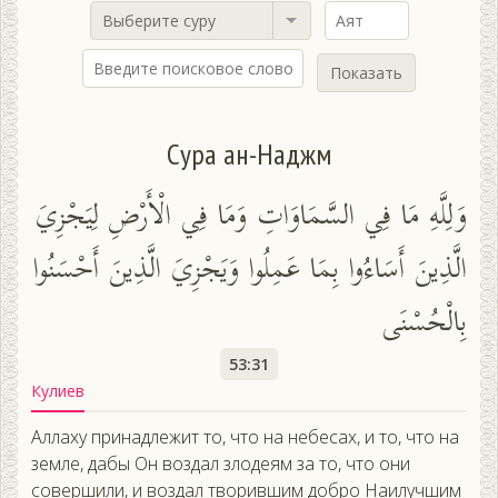
Выберите суру
Показать
Сура ан-Наджм
وَلِلَّهِ مَا فِي السَّمَاوَاتِ وَمَا فِي الْأَرْضِ لِيَجْزِيَ
الَّذِينَ أَسَاءُوا بِمَا عَمِلُوا وَيَجْزِيَ الَّذِينَ أَحْسَنُوا
بِالْحُسْنَى
53:31
Кулиев
Аллаху принадлежит то, что на небесах, и то, что на
земле, дабы Он воздал злодеям за то, что они
совершили, и воздал творившим добро Наилучшим