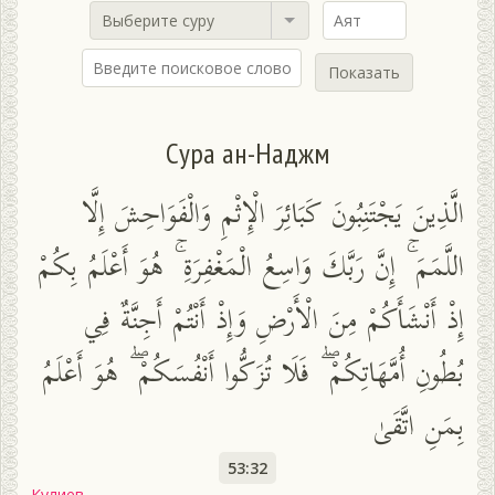
Выберите суру
Показать
Сура ан-Наджм
الَّذِينَ يَجْتَنِبُونَ كَبَائِرَ الْإِثْمِ وَالْفَوَاحِشَ إِلَّا
اللَّمَمَ ۚ إِنَّ رَبَّكَ وَاسِعُ الْمَغْفِرَةِ ۚ هُوَ أَعْلَمُ بِكُمْ
إِذْ أَنْشَأَكُمْ مِنَ الْأَرْضِ وَإِذْ أَنْتُمْ أَجِنَّةٌ فِي
بُطُونِ أُمَّهَاتِكُمْ ۖ فَلَا تُزَكُّوا أَنْفُسَكُمْ ۖ هُوَ أَعْلَمُ
بِمَنِ اتَّقَىٰ
53:32
Кулиев