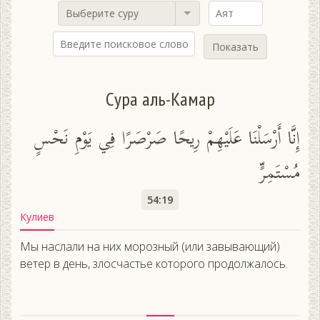
Выберите суру
Показать
Сура аль-Камар
إِنَّا أَرْسَلْنَا عَلَيْهِمْ رِيحًا صَرْصَرًا فِي يَوْمِ نَحْسٍ
مُسْتَمِرٍّ
54:19
Кулиев
Мы наслали на них морозный (или завывающий)
ветер в день, злосчастье которого продолжалось.