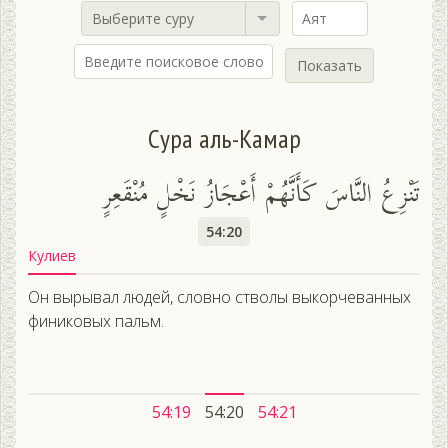
Выберите суру
Показать
Сура аль-Камар
تَنْزِعُ النَّاسَ كَأَنَّهُمْ أَعْجَازُ نَخْلٍ مُنْقَعِرٍ
54:20
Кулиев
Он вырывал людей, словно стволы выкорчеванных
финиковых пальм.
54:19
54:20
54:21