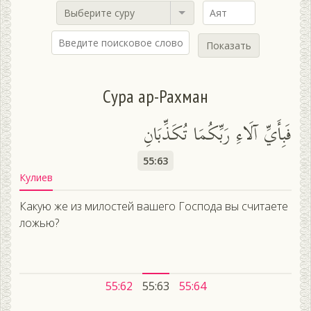
Выберите суру
Показать
Сура ар-Рахман
فَبِأَيِّ آلَاءِ رَبِّكُمَا تُكَذِّبَانِ
55:63
Кулиев
Какую же из милостей вашего Господа вы считаете
ложью?
55:62
55:63
55:64