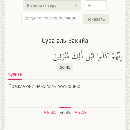
Выберите суру
Показать
Сура аль-Вакийа
إِنَّهُمْ كَانُوا قَبْلَ ذَٰلِكَ مُتْرَفِينَ
56:45
Кулиев
Прежде они нежились роскошью,
56:44
56:45
56:46