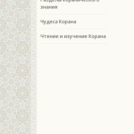
знания
Чудеса Корана
Чтение и изучение Корана