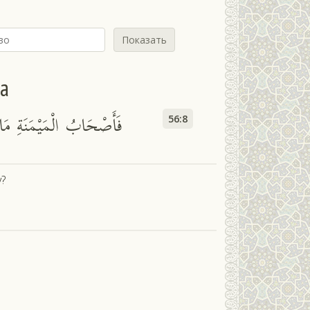
Показать
йа
فَأَصْحَابُ الْمَيْمَنَةِ مَا
56:8
?