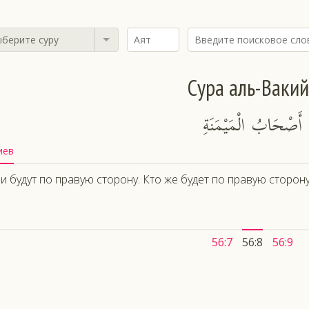
берите суру
Сура аль-Ваки
 أَصْحَابُ الْمَيْمَنَةِ
иев
и будут по правую сторону. Кто же будет по правую сторону
56:7
56:8
56:9