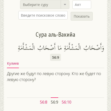
Выберите суру
Показать
Сура аль-Вакийа
وَأَصْحَابُ الْمَشْأَمَةِ مَا أَصْحَابُ الْمَشْأَمَةِ
56:9
Кулиев
Другие же будут по левую сторону. Кто же будет по
левую сторону?
56:8
56:9
56:10