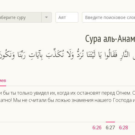
берите суру
Сура аль-Ана
النَّارِ فَقَالُوا يَا لَيْتَنَا نُرَدُّ وَلَا نُكَذِّبَ بِآيَاتِ رَبِّنَا وَنَكُون
иев
и бы ты только увидел их, когда их остановят перед Огнем. О
атно! Мы не считали бы ложью знамения нашего Господа и
6:26
6:27
6:28