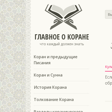
Вы
ГЛАВНОЕ О КОРАНЕ
َ
что каждый должен знать
Коран и предыдущие
Писания
Кул
Коран и Сунна
Есл
обр
История Корана
Толкование Корана
Разделы коранического