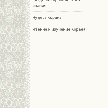
знания
Чудеса Корана
Чтение и изучение Корана