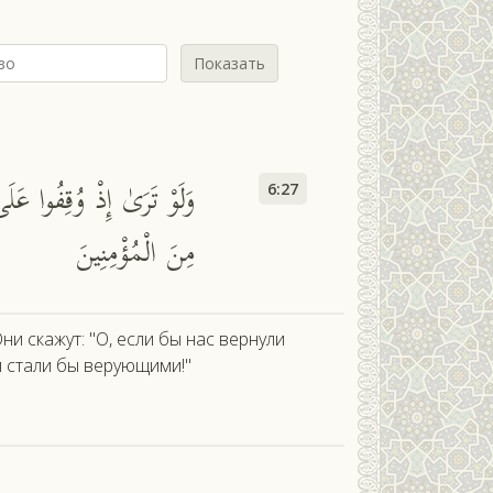
Показать
м
وَلَوْ تَرَىٰ إِذْ وُقِفُوا عَلَى 
6:27
مِنَ الْمُؤْمِنِينَ
ни скажут: "О, если бы нас вернули
 стали бы верующими!"