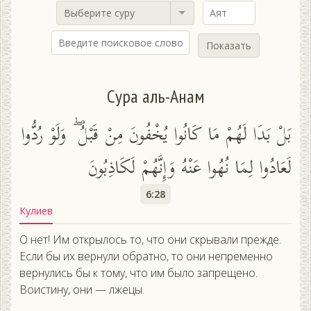
Выберите суру
Показать
Сура аль-Анам
بَلْ بَدَا لَهُمْ مَا كَانُوا يُخْفُونَ مِنْ قَبْلُ ۖ وَلَوْ رُدُّوا
لَعَادُوا لِمَا نُهُوا عَنْهُ وَإِنَّهُمْ لَكَاذِبُونَ
6:28
Кулиев
О нет! Им открылось то, что они скрывали прежде.
Если бы их вернули обратно, то они непременно
вернулись бы к тому, что им было запрещено.
Воистину, они — лжецы.