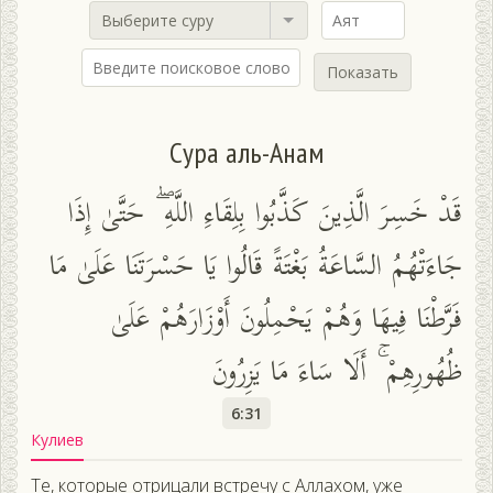
Выберите суру
Показать
Сура аль-Анам
قَدْ خَسِرَ الَّذِينَ كَذَّبُوا بِلِقَاءِ اللَّهِ ۖ حَتَّىٰ إِذَا
جَاءَتْهُمُ السَّاعَةُ بَغْتَةً قَالُوا يَا حَسْرَتَنَا عَلَىٰ مَا
فَرَّطْنَا فِيهَا وَهُمْ يَحْمِلُونَ أَوْزَارَهُمْ عَلَىٰ
ظُهُورِهِمْ ۚ أَلَا سَاءَ مَا يَزِرُونَ
6:31
Кулиев
Те, которые отрицали встречу с Аллахом, уже