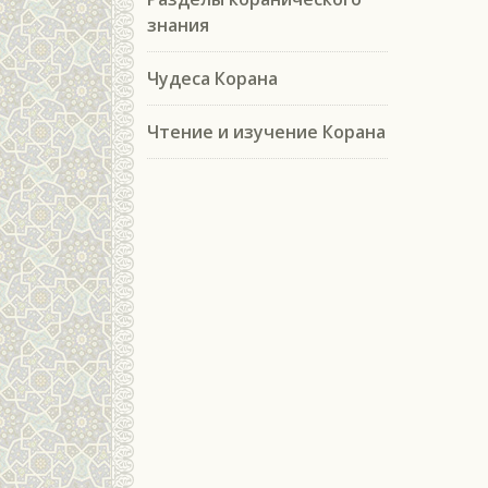
знания
Чудеса Корана
Чтение и изучение Корана