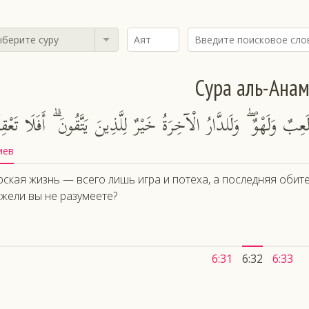
берите суру
Сура аль-Ана
لَعِبٌ وَلَهْوٌ ۖ وَلَلدَّارُ الْآخِرَةُ خَيْرٌ لِلَّذِينَ يَتَّقُونَ ۗ أَفَلَا تَعْقِ
иев
ская жизнь — всего лишь игра и потеха, а последняя обите
жели вы не разумеете?
6:31
6:32
6:33