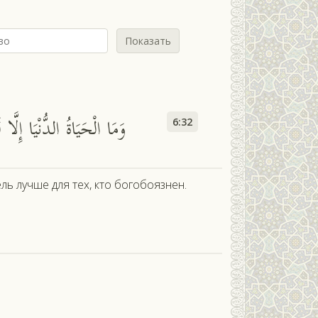
Показать
м
وَمَا الْحَيَاةُ الدُّنْيَا إِلَّا 
6:32
ль лучше для тех, кто богобоязнен.