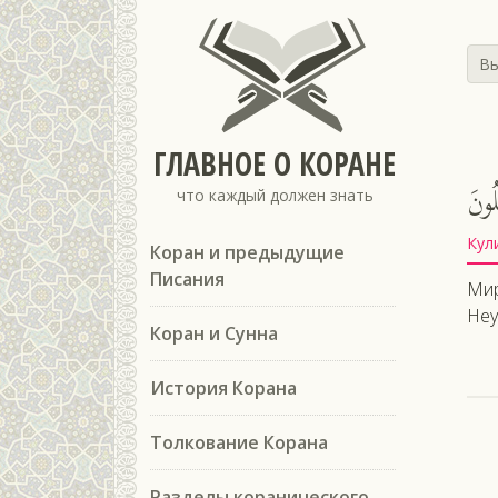
Вы
ГЛАВНОЕ О КОРАНЕ
لُونَ
что каждый должен знать
Кул
Коран и предыдущие
Писания
Мир
Неу
Коран и Сунна
История Корана
Толкование Корана
Разделы коранического