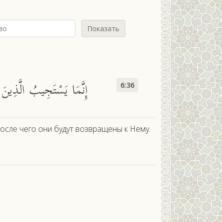
Показать
м
إِنَّمَا يَسْتَجِيبُ الَّذِينَ يَ
6:36
после чего они будут возвращены к Нему.