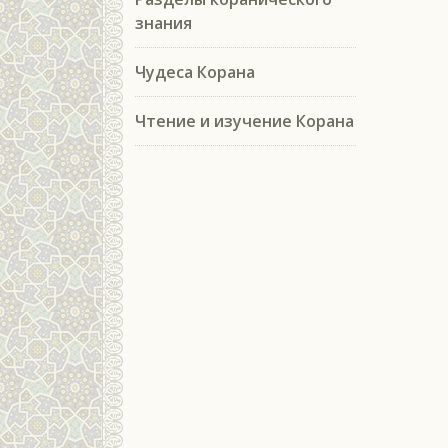
знания
Чудеса Корана
Чтение и изучение Корана