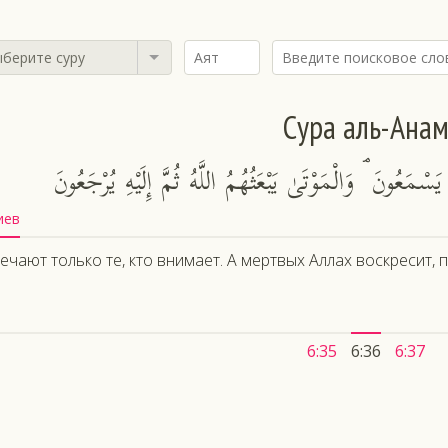
берите суру
Сура аль-Ана
سْمَعُونَ ۘ وَالْمَوْتَىٰ يَبْعَثُهُمُ اللَّهُ ثُمَّ إِلَيْهِ يُرْجَعُونَ
иев
ечают только те, кто внимает. А мертвых Аллах воскресит, 
6:35
6:36
6:37