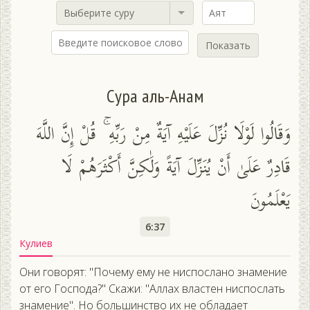
Выберите суру
Показать
Сура аль-Анам
وَقَالُوا لَوْلَا نُزِّلَ عَلَيْهِ آيَةٌ مِنْ رَبِّهِ ۚ قُلْ إِنَّ اللَّهَ
قَادِرٌ عَلَىٰ أَنْ يُنَزِّلَ آيَةً وَلَٰكِنَّ أَكْثَرَهُمْ لَا
يَعْلَمُونَ
6:37
Кулиев
Они говорят: "Почему ему не ниспослано знамение
от его Господа?" Скажи: "Аллах властен ниспослать
знамение". Но большинство их не обладает