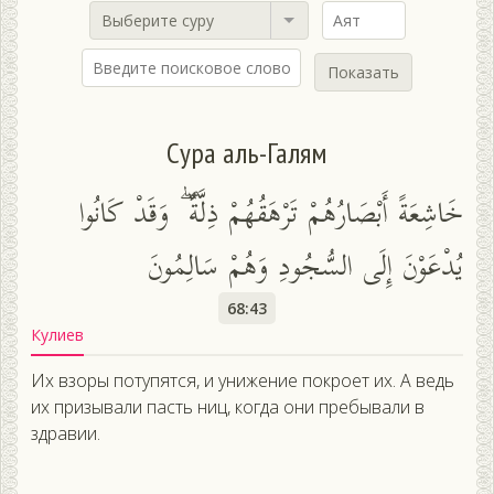
Выберите суру
Показать
Сура аль-Галям
خَاشِعَةً أَبْصَارُهُمْ تَرْهَقُهُمْ ذِلَّةٌ ۖ وَقَدْ كَانُوا
يُدْعَوْنَ إِلَى السُّجُودِ وَهُمْ سَالِمُونَ
68:43
Кулиев
Их взоры потупятся, и унижение покроет их. А ведь
их призывали пасть ниц, когда они пребывали в
здравии.