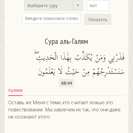
Выберите суру
Показать
Сура аль-Галям
فَذَرْنِي وَمَنْ يُكَذِّبُ بِهَٰذَا الْحَدِيثِ ۖ
سَنَسْتَدْرِجُهُمْ مِنْ حَيْثُ لَا يَعْلَمُونَ
68:44
Кулиев
Оставь же Меня с теми, кто считает ложью это
повествование. Мы завлечем их так, что они даже
не осознают этого.