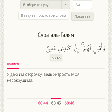
Выберите суру
Показать
Сура аль-Галям
وَأُمْلِي لَهُمْ ۚ إِنَّ كَيْدِي مَتِينٌ
68:45
Кулиев
Я даю им отсрочку, ведь хитрость Моя
несокрушима.
68:44
68:45
68:46