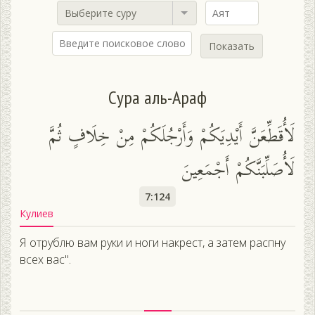
Выберите суру
Показать
Сура аль-Араф
لَأُقَطِّعَنَّ أَيْدِيَكُمْ وَأَرْجُلَكُمْ مِنْ خِلَافٍ ثُمَّ
لَأُصَلِّبَنَّكُمْ أَجْمَعِينَ
7:124
Кулиев
Я отрублю вам руки и ноги накрест, а затем распну
всех вас".