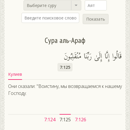
Выберите суру
Показать
Сура аль-Араф
قَالُوا إِنَّا إِلَىٰ رَبِّنَا مُنْقَلِبُونَ
7:125
Кулиев
Они сказали: "Воистину, мы возвращаемся к нашему
Господу.
7:124
7:125
7:126