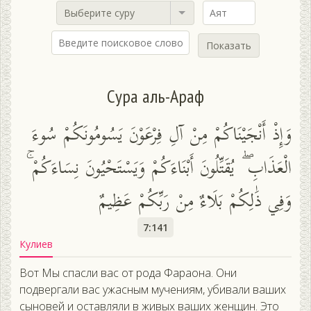
Выберите суру
Показать
Сура аль-Араф
وَإِذْ أَنْجَيْنَاكُمْ مِنْ آلِ فِرْعَوْنَ يَسُومُونَكُمْ سُوءَ
الْعَذَابِ ۖ يُقَتِّلُونَ أَبْنَاءَكُمْ وَيَسْتَحْيُونَ نِسَاءَكُمْ ۚ
وَفِي ذَٰلِكُمْ بَلَاءٌ مِنْ رَبِّكُمْ عَظِيمٌ
7:141
Кулиев
Вот Мы спасли вас от рода Фараона. Они
подвергали вас ужасным мучениям, убивали ваших
сыновей и оставляли в живых ваших женщин. Это