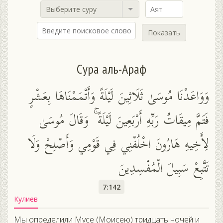
Выберите суру
Показать
Сура аль-Араф
وَوَاعَدْنَا مُوسَىٰ ثَلَاثِينَ لَيْلَةً وَأَتْمَمْنَاهَا بِعَشْرٍ
فَتَمَّ مِيقَاتُ رَبِّهِ أَرْبَعِينَ لَيْلَةً ۚ وَقَالَ مُوسَىٰ
لِأَخِيهِ هَارُونَ اخْلُفْنِي فِي قَوْمِي وَأَصْلِحْ وَلَا
تَتَّبِعْ سَبِيلَ الْمُفْسِدِينَ
7:142
Кулиев
Мы определили Мусе (Моисею) тридцать ночей и