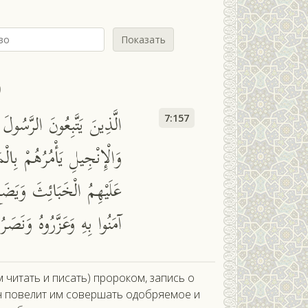
Показать
ф
الَّذِينَ يَتَّبِعُونَ الرَّسُولَ
7:157
وَالْإِنْجِيلِ يَأْمُرُهُمْ بِال
عَلَيْهِمُ الْخَبَائِثَ وَيَضَع
آمَنُوا بِهِ وَعَزَّرُوهُ وَنَصَرُ
читать и писать) пророком, запись о
Он повелит им совершать одобряемое и