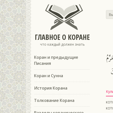
Вы
ГЛАВНОЕ О КОРАНЕ
что каждый должен знать
ِّمُ
Коран и предыдущие
Писания
َ
Коран и Сунна
История Корана
Кул
Толкование Корана
кот
кот
Разделы коранического