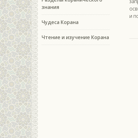
зап
знания
осв
и п
Чудеса Корана
Чтение и изучение Корана