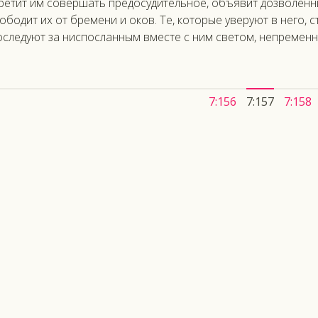
ретит им совершать предосудительное, объявит дозволенн
ободит их от бремени и оков. Те, которые уверуют в него, с
оследуют за ниспосланным вместе с ним светом, непременн
7:156
7:157
7:158