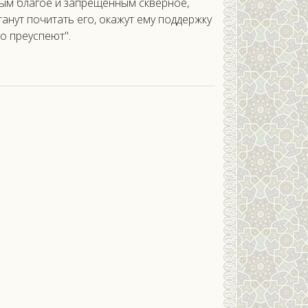
ым благое и запрещенным скверное,
танут почитать его, окажут ему поддержку
о преуспеют".