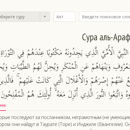
берите суру
Сура аль-Ара
 النَّبِيَّ الْأُمِّيَّ الَّذِي يَجِدُونَهُ مَكْتُوبًا عِنْدَهُمْ فِي التَّوْرَاةِ
ْمَعْرُوفِ وَيَنْهَاهُمْ عَنِ الْمُنْكَرِ وَيُحِلُّ لَهُمُ الطَّيِّبَاتِ وَيُحَر
ُ عَنْهُمْ إِصْرَهُمْ وَالْأَغْلَالَ الَّتِي كَانَتْ عَلَيْهِمْ ۚ فَالَّذِين
وهُ وَاتَّبَعُوا النُّورَ الَّذِي أُنْزِلَ مَعَهُ ۙ أُولَٰئِكَ هُمُ الْمُفْلِحُونَ
иев
орые последуют за посланником, неграмотным (не умеющим 
ором они найдут в Таурате (Торе) и Инджиле (Евангелии). 