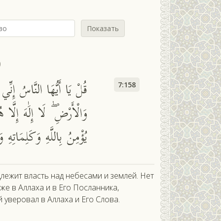
Показать
ф
قُلْ يَا أَيُّهَا النَّاسُ إِنّ
7:158
وَالْأَرْضِ ۖ لَا إِلَٰهَ إِلَّا 
يُؤْمِنُ بِاللَّهِ وَكَلِمَاتِهِ وَا
длежит власть над небесами и землей. Нет
же в Аллаха и в Его Посланника,
 уверовал в Аллаха и Его Слова.