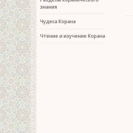
знания
Чудеса Корана
Чтение и изучение Корана