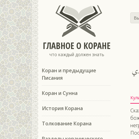
Вы
ГЛАВНОЕ О КОРАНЕ
что каждый должен знать
َذِي
Коран и предыдущие
Писания
Коран и Сунна
Кул
История Корана
Ска
бож
Толкование Корана
нег
Пос
Разделы коранического