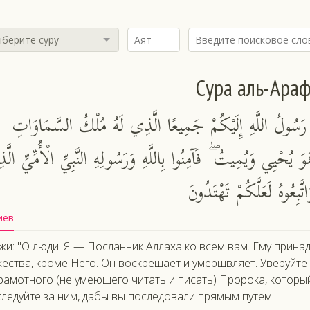
берите суру
Сура аль-Ара
ِي رَسُولُ اللَّهِ إِلَيْكُمْ جَمِيعًا الَّذِي لَهُ مُلْكُ السَّمَاوَاتِ
هُوَ يُحْيِي وَيُمِيتُ ۖ فَآمِنُوا بِاللَّهِ وَرَسُولِهِ النَّبِيِّ الْأُمِّيِّ الّ
تَّبِعُوهُ لَعَلَّكُمْ تَهْتَدُونَ
иев
жи: "О люди! Я — Посланник Аллаха ко всем вам. Ему прина
ества, кроме Него. Он воскрешает и умерщвляет. Уверуйте 
рамотного (не умеющего читать и писать) Пророка, который
ледуйте за ним, дабы вы последовали прямым путем".