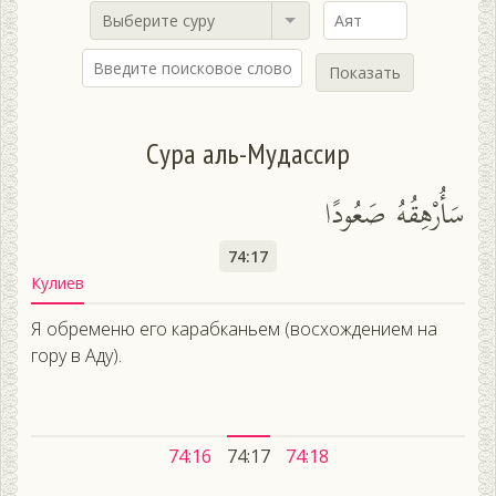
Выберите суру
Показать
Сура аль-Мудассир
سَأُرْهِقُهُ صَعُودًا
74:17
Кулиев
Я обременю его карабканьем (восхождением на
гору в Аду).
74:16
74:17
74:18