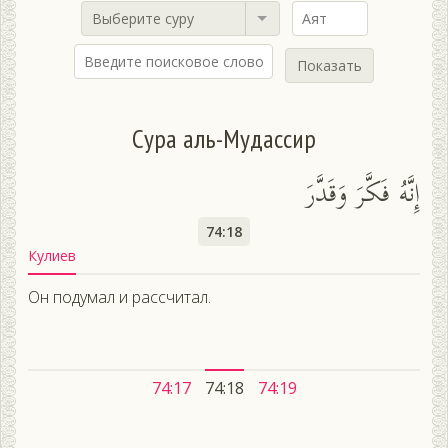
Выберите суру
Показать
Сура аль-Мудассир
إِنَّهُ فَكَّرَ وَقَدَّرَ
74:18
Кулиев
Он подумал и рассчитал.
74:17
74:18
74:19